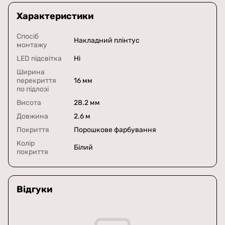
Характеристики
Спосіб
Накладний плінтус
монтажу
LED підсвітка
Ні
Ширина
перекриття
16 мм
по підлозі
Висота
28.2 мм
Довжина
2.6 м
Покриття
Порошкове фарбування
Колір
Білий
покриття
Відгуки