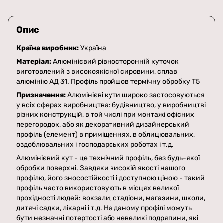
Опис
Країна виробник:
Україна
Матеріал:
Алюмінієвий рівносторонній куточок
виготовлений з високоякісної сировини, сплав
алюмінію АД 31. Профіль пройшов термічну обробку Т5
Призначення:
Алюмінієві кути широко застосовуються
у всіх сферах виробництва: будівництво, у виробництві
різних конструкцій, в той числі при монтажі офісних
перегородок, або як декоративний дизайнерський
профіль (елемент) в приміщеннях, в облицювальних,
оздоблювальних і господарських роботах і т.д.
Алюмінієвий кут - це технічний профіль, без будь-якої
обробки поверхні. Завдяки високій якості нашого
профілю, його зносостійкості і доступною ціною - такий
профіль часто використовують в місцях великої
прохідності людей: вокзали, стадіони, магазини, школи,
дитячі садки, лікарні і т.д. На даному профілі можуть
бути незначні потертості або невеликі подряпини, які