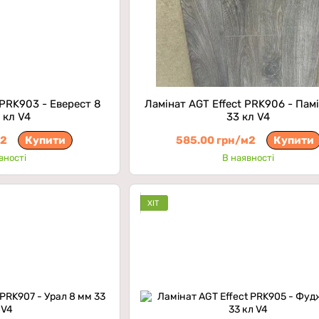
 PRK903 - Еверест 8
Ламінат AGT Effect PRK906 - Пам
 кл V4
33 кл V4
м2
Купити
585.00 грн/м2
Купити
вності
В наявності
ХІТ