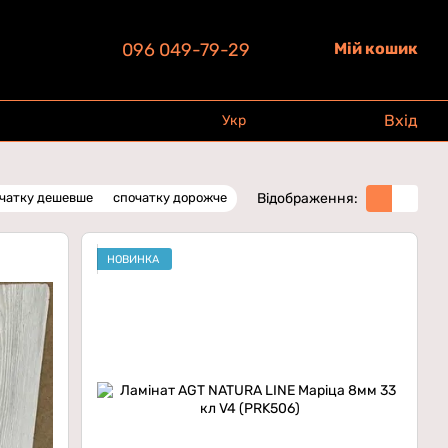
096 049-79-29
Мій кошик
Вхід
Укр
Відображення:
чатку дешевше
спочатку дорожче
НОВИНКА