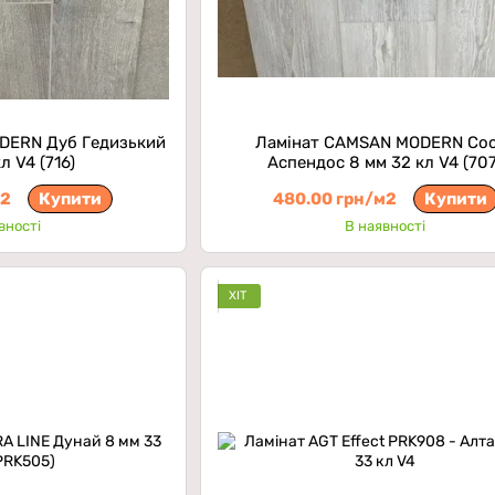
DERN Дуб Гедизький
Ламінат CAMSAN MODERN Со
л V4 (716)
Аспендос 8 мм 32 кл V4 (707
м2
Купити
480.00 грн/м2
Купити
вності
В наявності
ХІТ