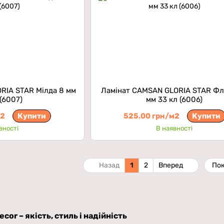
RIA STAR Мілда 8 мм
Ламінат CAMSAN GLORIA STAR Фл
 (6007)
мм 33 кл (6006)
м2
Купити
525.00 грн/м2
Купити
вності
В наявності
Назад
1
2
Вперед
Пок
cor – якість, стиль і надійність