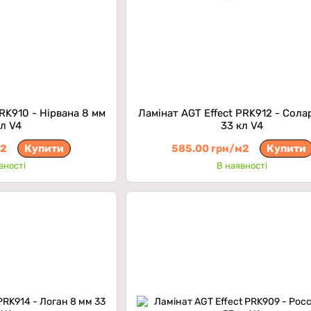
PRK910 - Нірвана 8 мм
Ламінат AGT Effect PRK912 - Сола
кл V4
33 кл V4
м2
Купити
585.00 грн/м2
Купити
вності
В наявності