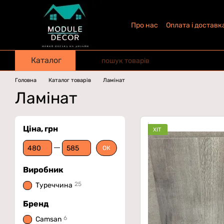
Перейти до основного контенту
Про нас
Оплата і доставк
Каталог
Головна
Каталог товарів
Ламінат
Ламінат
Ціна, грн
ХІТ
Від Ціна, грн
До Ціна, грн
ОК
Виробник
25
Туреччина
Бренд
6
Camsan