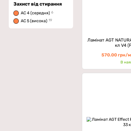
Захист від стирання
6
AC 4 (середня)
19
AC 5 (висока)
Ламінат AGT NATURA
кл V4 
570.00 грн/
В ная