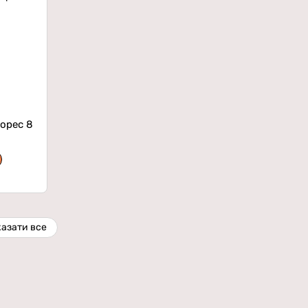
орес 8
азати все