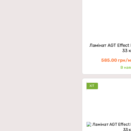
Ламінат AGT Effect
33 
585.00 грн/
В ная
ХІТ