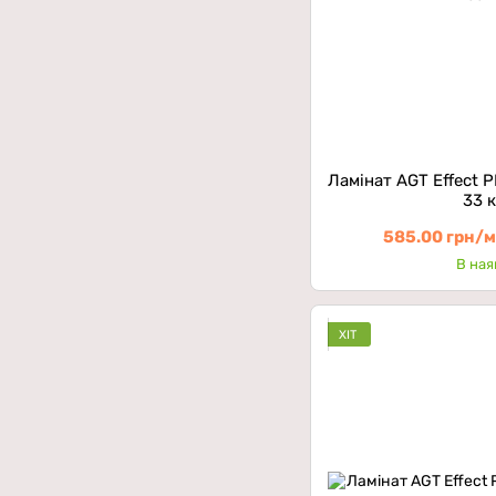
Ламінат AGT Effect 
33 
585.00 грн/
В ная
ХІТ