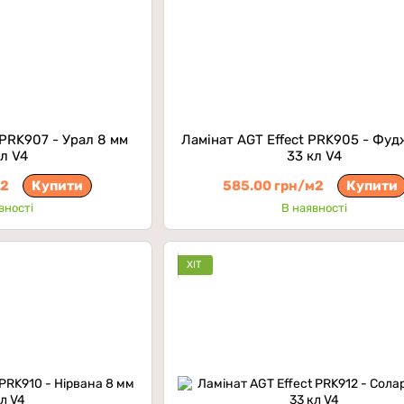
 PRK907 - Урал 8 мм
Ламінат AGT Effect PRK905 - Фуд
кл V4
33 кл V4
м2
Купити
585.00 грн/м2
Купити
вності
В наявності
ХІТ