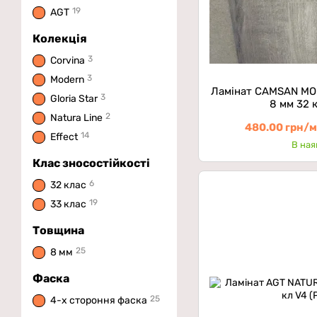
19
AGT
Колекція
3
Corvina
3
Modern
Ламінат CAMSAN MO
3
Gloria Star
8 мм 32 к
2
Natura Line
480.00 грн/
14
Effect
В ная
Клас зносостійкості
6
32 клас
19
33 клас
Товщина
25
8 мм
Фаска
25
4-х стороння фаска