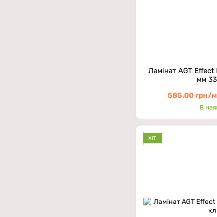
Ламінат AGT Effect
мм 33
585.00 грн/
В ная
ХІТ