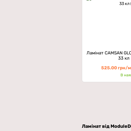
Ламінат CAMSAN GLO
33 кл
525.00 грн/
В ная
Ламінат від ModuleDe