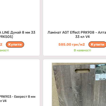
 LINE Дунай 8 мм 33
Ламінат AGT Effect PRK908 - Алт
(PRK505)
33 кл V4
м2
Купити
585.00 грн/м2
Купити
вності
В наявності