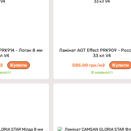
 PRK914 - Логан 8 мм
Ламінат AGT Effect PRK909 - Рос
кл V4
33 кл V4
м2
Купити
585.00 грн/м2
Купити
вності
В наявності