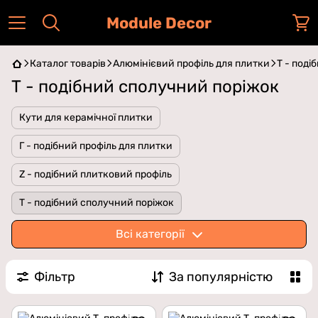
Module Decor
Каталог товарів
Алюмінієвий профіль для плитки
Т - под
Т - подібний сполучний поріжок
Кути для керамічної плитки
Г - подібний профіль для плитки
Z - подібний плитковий профіль
Т - подібний сполучний поріжок
Алюмінієвий квадратний П-подібний профіль
Всі категорії
Алюмінієвий капельник
Фільтр
За популярністю