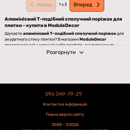
Назад
Вперед
1
з 3
Алюмінієвий Т-подібний сполучний поріжок для
плитки – купити в ModuleDecor
Шукаєте
алюмінієвий Т-подібний сполучний поріжок
для
акуратного стику плитки? В магазині
ModuleDecor
представлений широкий вибір профілів, які допоможуть
зробити ваш інтер’єр гармонійним, а покриття –
Розгорнути
довговічним.
Переваги алюмінієвого Т-подібного поріжка
✔
Ідеальний перехід між покриттями
– поєднує плитку,
ламінат, паркет чи інші матеріали.
✔
Захист країв
– запобігає сколам та пошкодженням
плитки.
096 049-79-29
✔
Стійкість до вологи та корозії
– ідеальний вибір для
ванної, кухні, передпокою.
Контактна інформація
✔
Легкий монтаж
– швидко встановлюється без складних
Повна версія сайту
інструментів.
Асортимент алюмінієвих Т-подібних поріжків у
2008 - ©2026
ModuleDecor