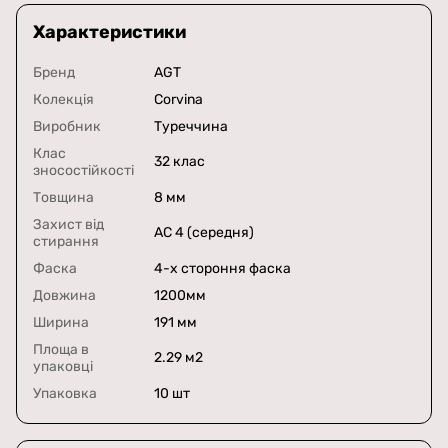
Характеристики
Бренд
AGT
Колекція
Corvina
Виробник
Туреччина
Клас
32 клас
зносостійкості
Товщина
8 мм
Захист від
AC 4 (середня)
стирання
Фаска
4-х стороння фаска
Довжина
1200мм
Ширина
191 мм
Площа в
2.29 м2
упаковці
Упаковка
10 шт