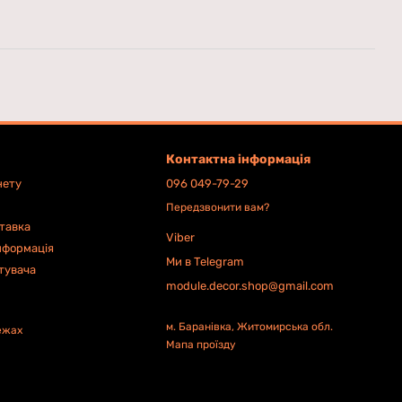
Контактна інформація
нету
096 049-79-29
Передзвонити вам?
ставка
Viber
нформація
Ми в Telegram
тувача
module.decor.shop@gmail.com
м. Баранівка, Житомирська обл.
ежах
Мапа проїзду