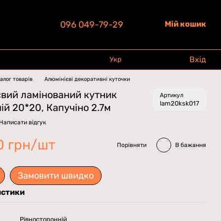
096 049-79-29
Мій кошик
Вхід
Укр
алог товарів
Алюмінієві декоративні куточки
євий ламінований кутник
Артикул
lam20ksk017
ій 20*20, Капучіно 2.7м
Написати відгук
0 грн/шт
Порівняти
В бажання
Замовити швидко
истики
Рівносторонній