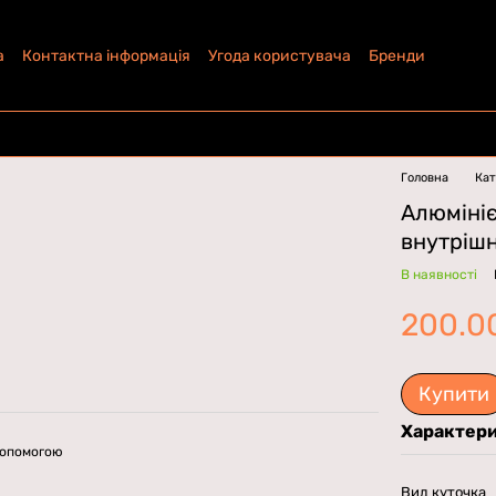
а
Контактна інформація
Угода користувача
Бренди
Головна
Кат
Алюміні
внутрішн
В наявності
200.0
Купити
Характер
допомогою
Вид куточка