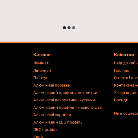
Каталог
Клієнтам
Ламінат
Вхід до кабі
Лінолеум
Про нас
Плінтус
Оплата і до
Алюмінієві поріжки
Контактна і
Алюмінієвий профіль для плитки
Угода корис
Алюмінієві декоративні куточки
Бренди
Алюмінієвий профіль тіньового шва
Ми в соцмер
Алюмінієві карнизи
Алюмінієвий LED профіль
ПВХ профіль
Клей