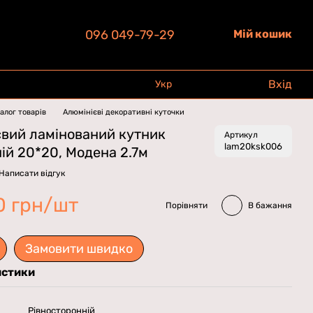
096 049-79-29
Мій кошик
Вхід
Укр
алог товарів
Алюмінієві декоративні куточки
євий ламінований кутник
Артикул
lam20ksk006
ій 20*20, Модена 2.7м
Написати відгук
0 грн/шт
Порівняти
В бажання
Замовити швидко
истики
Рівносторонній