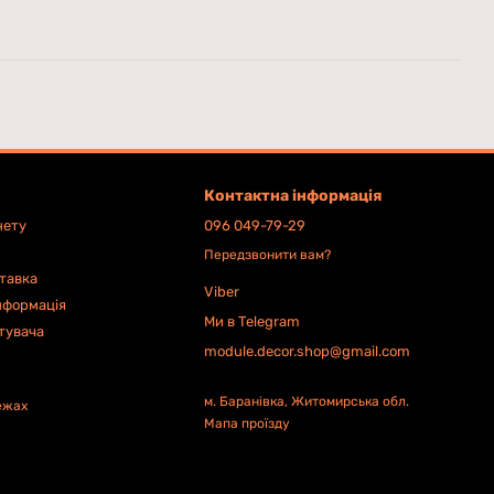
Контактна інформація
нету
096 049-79-29
Передзвонити вам?
ставка
Viber
нформація
Ми в Telegram
тувача
module.decor.shop@gmail.com
м. Баранівка, Житомирська обл.
ежах
Мапа проїзду