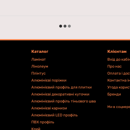
Каталог
Клієнтам
Ламінат
Вхід до кабі
Лінолеум
Про нас
Плінтус
Оплата і до
Алюмінієві поріжки
Контактна і
Алюмінієвий профіль для плитки
Угода корис
Алюмінієві декоративні куточки
Бренди
Алюмінієвий профіль тіньового шва
Ми в соцмер
Алюмінієві карнизи
Алюмінієвий LED профіль
ПВХ профіль
Клей