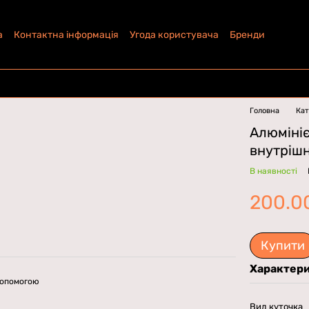
а
Контактна інформація
Угода користувача
Бренди
Головна
Кат
Алюміні
внутрішн
В наявності
200.0
Купити
Характер
допомогою
Вид куточка