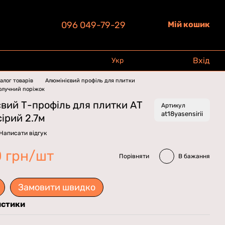
096 049-79-29
Мій кошик
Вхід
Укр
алог товарів
Алюмінієвий профіль для плитки
получний поріжок
вий Т-профіль для плитки АТ
Артикул
at18yasensirii
сірий 2.7м
Написати відгук
0 грн/шт
Порівняти
В бажання
Замовити швидко
истики