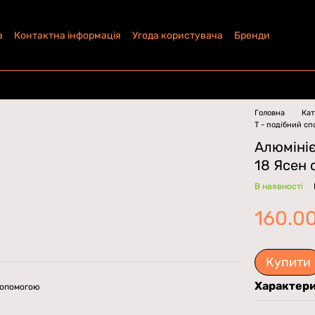
а
Контактна інформація
Угода користувача
Бренди
Головна
Кат
Т - подібний с
Алюмініє
18 Ясен 
В наявності
160.0
Купити
Характер
допомогою