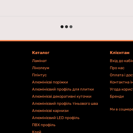
Каталог
Клієнтам
Ламінат
Вхід до кабі
Лінолеум
Про нас
Плінтус
Оплата і до
Алюмінієві поріжки
Контактна і
Алюмінієвий профіль для плитки
Угода корис
Алюмінієві декоративні куточки
Бренди
Алюмінієвий профіль тіньового шва
Ми в соцмер
Алюмінієві карнизи
Алюмінієвий LED профіль
ПВХ профіль
Клей