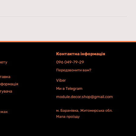
Контактна інформація
нету
096 049-79-29
Передзвонити вам?
ставка
Viber
нформація
Ми в Telegram
тувача
module.decor.shop@gmail.com
м. Баранівка, Житомирська обл.
ежах
Мапа проїзду